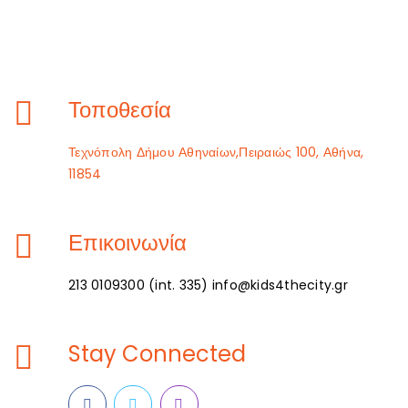
Τοποθεσία
Τεχνόπολη Δήμου Αθηναίων,Πειραιώς 100, Αθήνα,
11854
Επικοινωνία
213 0109300 (int. 335) info@kids4thecity.gr
Stay Connected