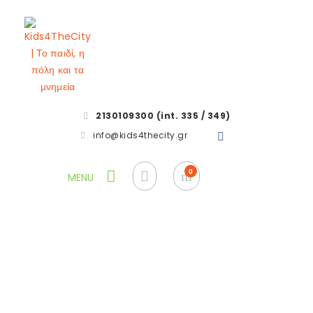
2130109300 (int. 335 / 349)
info@kids4thecity.gr
Wooden toy
HOME
ΠΡΟΪΟΝΤΑ
WOODEN TOY