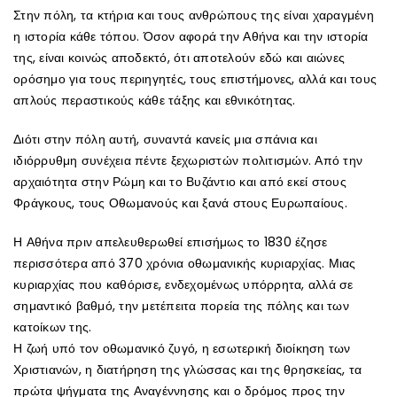
Στην πόλη, τα κτήρια και τους ανθρώπους της είναι χαραγμένη
η ιστορία κάθε τόπου. Όσον αφορά την Αθήνα και την ιστορία
της, είναι κοινώς αποδεκτό, ότι αποτελούν εδώ και αιώνες
ορόσημο για τους περιηγητές, τους επιστήμονες, αλλά και τους
απλούς περαστικούς κάθε τάξης και εθνικότητας.
Διότι στην πόλη αυτή, συναντά κανείς μια σπάνια και
ιδιόρρυθμη συνέχεια πέντε ξεχωριστών πολιτισμών. Από την
αρχαιότητα στην Ρώμη και το Βυζάντιο και από εκεί στους
Φράγκους, τους Οθωμανούς και ξανά στους Ευρωπαίους.
Η Αθήνα πριν απελευθερωθεί επισήμως το 1830 έζησε
περισσότερα από 370 χρόνια οθωμανικής κυριαρχίας. Μιας
κυριαρχίας που καθόρισε, ενδεχομένως υπόρρητα, αλλά σε
σημαντικό βαθμό, την μετέπειτα πορεία της πόλης και των
κατοίκων της.
Η ζωή υπό τον οθωμανικό ζυγό, η εσωτερική διοίκηση των
Χριστιανών, η διατήρηση της γλώσσας και της θρησκείας, τα
πρώτα ψήγματα της Αναγέννησης και ο δρόμος προς την