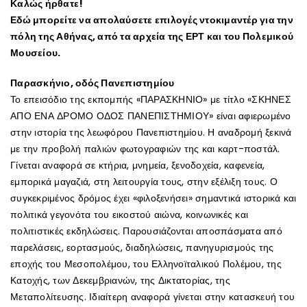
Καλώς ήρθατε!
Εδώ μπορείτε να απολαύσετε επιλογές ντοκιμαντέρ για την
πόλη της Αθήνας, από τα αρχεία της ΕΡΤ και του Πολεμικού
Μουσείου.
Παρασκήνιο, οδός Πανεπιστημίου
Το επεισόδιο της εκπομπής «ΠΑΡΑΣΚΗΝΙΟ» με τίτλο «ΣΚΗΝΕΣ
ΑΠΟ ΕΝΑ ΔΡΟΜΟ ΟΔΟΣ ΠΑΝΕΠΙΣΤΗΜΙΟΥ» είναι αφιερωμένο
στην ιστορία της λεωφόρου Πανεπιστημίου. Η αναδρομή ξεκινά
με την προβολή παλιών φωτογραφιών της και καρτ-ποστάλ.
Γίνεται αναφορά σε κτήρια, μνημεία, ξενοδοχεία, καφενεία,
εμπορικά μαγαζιά, στη λειτουργία τους, στην εξέλιξη τους. Ο
συγκεκριμένος δρόμος έχει «φιλοξενήσει» σημαντικά ιστορικά και
πολιτικά γεγονότα του εικοστού αιώνα, κοινωνικές και
πολιτιστικές εκδηλώσεις. Παρουσιάζονται αποσπάσματα από
παρελάσεις, εορτασμούς, διαδηλώσεις, πανηγυρισμούς της
εποχής του Μεσοπολέμου, του Ελληνοϊταλικού Πολέμου, της
Κατοχής, των Δεκεμβριανών, της Δικτατορίας, της
Μεταπολίτευσης. Ιδιαίτερη αναφορά γίνεται στην κατασκευή του