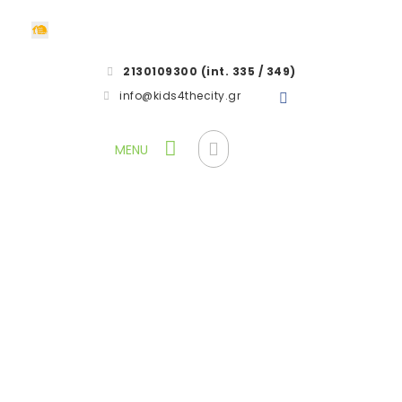
2130109300 (int. 335 / 349)
info@kids4thecity.gr
MonUmenta Κολωνός
HOME
BLOG
ΧΩΡΙΣ ΚΑΤΗΓΟΡΙΑ
MONUMENTA
ΚΟΛΩΝΟΣ