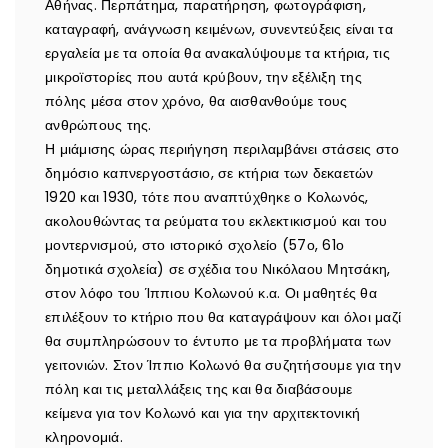
Αθήνας. Περπάτημα, παρατήρηση, φωτογράφιση,
καταγραφή, ανάγνωση κειμένων, συνεντεύξεις είναι τα
εργαλεία με τα οποία θα ανακαλύψουμε τα κτήρια, τις
μικροϊστορίες που αυτά κρύβουν, την εξέλιξη της
πόλης μέσα στον χρόνο, θα αισθανθούμε τους
ανθρώπους της.
Η μιάμισης ώρας περιήγηση περιλαμβάνει στάσεις στο
δημόσιο καπνεργοστάσιο, σε κτήρια των δεκαετών
1920 και 1930, τότε που αναπτύχθηκε ο Κολωνός,
ακολουθώντας τα ρεύματα του εκλεκτικισμού και του
μοντερνισμού, στο ιστορικό σχολείο (57ο, 61ο
δημοτικά σχολεία) σε σχέδια του Νικόλαου Μητσάκη,
στον λόφο του Ίππιου Κολωνού κ.α. Οι μαθητές θα
επιλέξουν το κτήριο που θα καταγράψουν και όλοι μαζί
θα συμπληρώσουν το έντυπο με τα προβλήματα των
γειτονιών. Στον Ίππιο Κολωνό θα συζητήσουμε για την
πόλη και τις μεταλλάξεις της και θα διαβάσουμε
κείμενα για τον Κολωνό και για την αρχιτεκτονική
κληρονομιά.