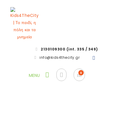
2130109300 (int. 335 / 349)
info@kids4thecity.gr
Etiam cursus leo
HOME
ΠΡΟΪΟΝΤΑ
ETIAM CURSUS LEO