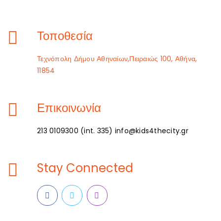
Τοποθεσία
Τεχνόπολη Δήμου Αθηναίων,Πειραιώς 100, Αθήνα,
11854
Επικοινωνία
213 0109300 (int. 335) info@kids4thecity.gr
Stay Connected