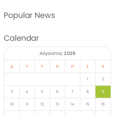
Popular News
Calendar
Αύγουστος 2026
Δ
Τ
Τ
Π
Π
Σ
Κ
1
2
3
4
5
6
7
8
9
10
11
12
13
14
15
16