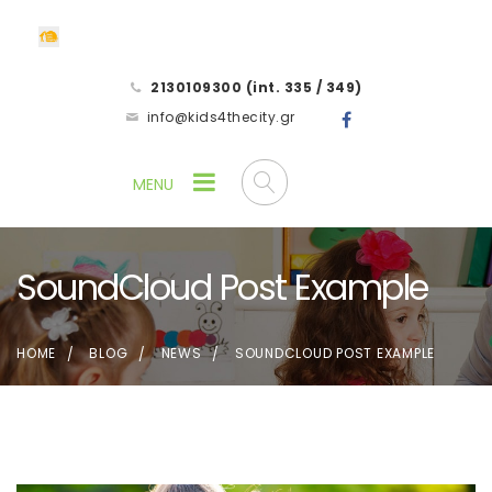
2130109300 (int. 335 / 349)
info@kids4thecity.gr
SoundCloud Post Example
HOME
BLOG
NEWS
SOUNDCLOUD POST EXAMPLE