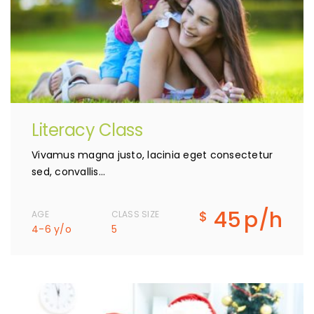
Literacy Class
Vivamus magna justo, lacinia eget consectetur
sed, convallis…
45
p/h
$
AGE
CLASS SIZE
4-6 y/o
5