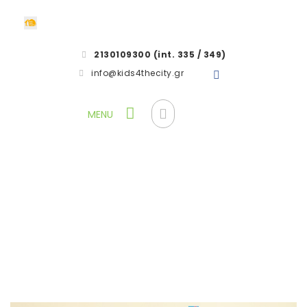
2130109300 (int. 335 / 349)
info@kids4thecity.gr
Dance Class
HOME
EVENTS
DANCE CLASS