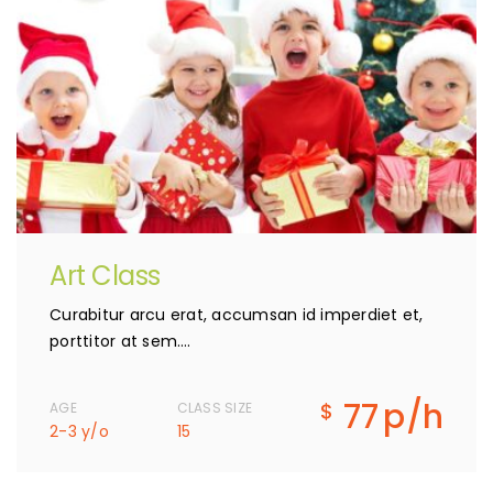
Art Class
Curabitur arcu erat, accumsan id imperdiet et,
porttitor at sem….
77
p/h
$
AGE
CLASS SIZE
2-3 y/o
15