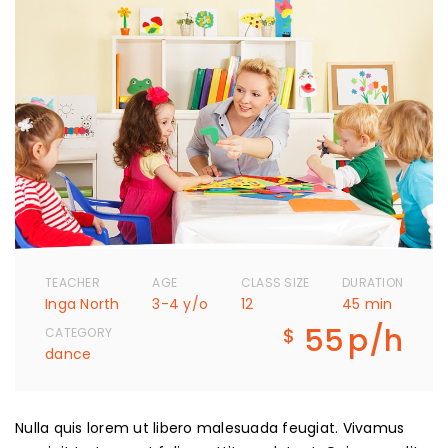
TEACHER
AGE
CLASS SIZE
DURATION
Inga North
3-4 y/o
12
45 min
55
p/h
$
CATEGORY
dance
Nulla quis lorem ut libero malesuada feugiat. Vivamus