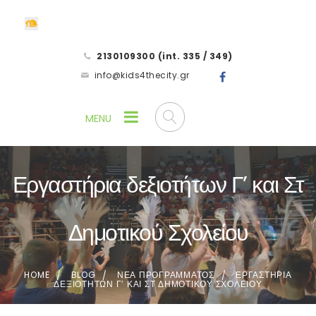
2130109300 (int. 335 / 349)
info@kids4thecity.gr
Εργαστήρια δεξιοτήτων Γ’ και Στ
Δημοτικού Σχολείου
HOME
BLOG
ΝΕΑ ΠΡΟΓΡΑΜΜΑΤΟΣ
ΕΡΓΑΣΤΗΡΙΑ
ΔΕΞΙΟΤΗΤΩΝ Γ’ ΚΑΙ ΣΤ ΔΗΜΟΤΙΚΟΥ ΣΧΟΛΕΙΟΥ