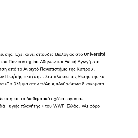
υσης. Έχει κάνει σπουδές Βιολογίας στο Université
 του Πανεπιστημίου Αθηνών και Ειδική Αγωγή στο
ευση από το Ανοιχτό Πανεπιστήμιο της Κύπρου .
ων Περ/κής Εκπ/σης . Στα πλαίσια της θέσης της και
ατα:«To βλέμμα στην πόλη », «Ανθρώπινα δικαιώματα
δευση και τα διαθεματικά σχέδια εργασίας.
διά –υγιής πλανήτης » του WWF-Eλλάς , «Αειφόρο