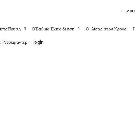
213
Εκπαίδευση
Β’Βάθμια Εκπαίδευση
Ο Ιλισός στον Χρόνο
ες-Ντοκιμαντέρ
login
Μαρία Δημοπούλο
HOME
TEAM MEMBERS
ΜΑΡΙΑ ΔΗΜΟΠΟΥΛΟΥ