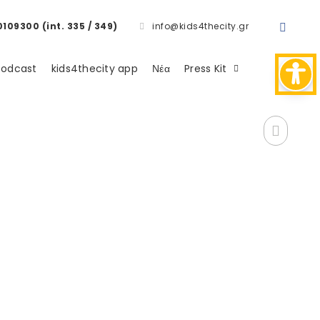
0109300 (int. 335 / 349)
info@kids4thecity.gr
Podcast
kids4thecity app
Νέα
Press Kit
υ