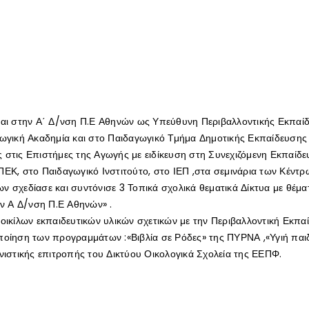
ται στην Α΄ Δ/νση Π.Ε Αθηνών ως Υπεύθυνη Περιβαλλοντικής Εκπαίδε
αγωγική Ακαδημία και στο Παιδαγωγικό Τμήμα Δημοτικής Εκπαίδευσης
 στις Επιστήμες της Αγωγής με ειδίκευση στη Συνεχιζόμενη Εκπαίδ
ΠΕΚ, στο Παιδαγωγικό Ινστιτούτο, στο ΙΕΠ ,στα σεμινάρια των Κέντρ
ν σχεδίασε και συντόνισε 3 Τοπικά σχολικά θεματικά Δίκτυα με θέμ
ην Α Δ/νση Π.Ε Αθηνών» .
οικίλων εκπαιδευτικών υλικών σχετικών με την Περιβαλλοντική Εκπαί
οποίηση των προγραμμάτων :«Βιβλία σε Ρόδες» της ΠΥΡΝΑ ,«Υγιή παι
νιστικής επιτροπής του Δικτύου Οικολογικά Σχολεία της ΕΕΠΦ.